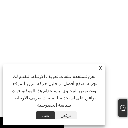
التهوية
مقاومة
منخفض
تدفق
قليل
قليل
جدًا
الهواء
مقاومة
ممتاز (لا
طلاء
ممتاز
التآكل
يصدأ أبدًا)
يعتمد
وزن
ضوء
ضوء
ثقيل
مكافحة
طلاء
دائم
دائم
ساكنة
يعتمد
X
الرؤية
نحن نستخدم ملفات تعريف الارتباط لنقدم لك
من
نعم
لا
لا
خلال
تجربة تصفح أفضل، وتحليل حركة مرور الموقع،
اللوحة
وتخصيص المحتوى. باستخدام هذا الموقع، فإنك
توافق على استخدامنا لملفات تعريف الارتباط.
خطر
معتدل
منخفض
انسداد
قليل
(ثقوب
سياسة الخصوصية
جدًا
الحطام
صغيرة)
يرفض
يقبل
خدمة
10-15
30+ سنة
30+ سنة
whatsapp
الحياة
سنة