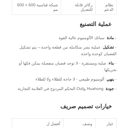
نظام
ركائز قابلة
شبكة قياسية 600 × 600
الدعم
للتعديل
مم
عملية التصنيع
-
مادة
: سبائك الألومنيوم عالية القوة
-
تشكيل
: عملية بشر متكاملة من قطعة واحدة – يتم تشكيل
القضبان كوحدة واحدة
-
بناء
: صلبة ومستقرة - لا توجد قضبان منفصلة يمكن فكها أو
تحريكها
-
ينهي
: ألومنيوم طبيعي - لا حاجة للطلاء ولا للطلاء
-
جودة
: Huahong وOuli التحكم المزدوج في العلامة التجارية
خيارات تصميم صريف
خيار
وصف
أفضل ل