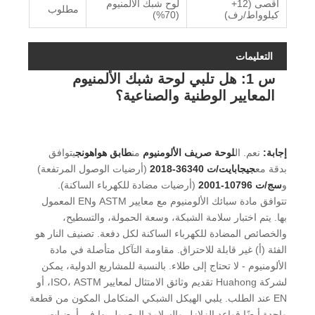
أقصى (12+
لوح شبك الألمنيوم
مطلوب
كيلوواط/رف)
(70%)
التعليمات
س 1: هل تلبي لوحة شبك الألمنيوم
المعايير الوطنية والصناعية؟
إجابة:
نعم. ال
لوحة صريف الألومنيوم
من
طابق هواهونج
يتوافق
بدقة مع
جيجابايت/ت 36340-2018
(أرضيات الوصول المرتفعة)
و
سج/ت 10796-2001
(أرضيات مضادة للكهرباء الساكنة).
تتوافق مادة سبائك الألومنيوم مع معايير ASTM وEN المعمول
بها. يتم اختبار سلامة الشبكة، وسعة الحمولة، والتسطيح،
والخصائص المضادة للكهرباء الساكنة لكل دفعة. تصنيف النار هو
الفئة (أ) غير قابلة للاحتراق. مقاومة التآكل متأصلة في مادة
الألومنيوم - لا تحتاج إلى طلاء. بالنسبة للمشاريع الدولية، يمكن
لشركة Huahong تقديم وثائق الامتثال لمعايير ISO، ASTM، أو
EN عند الطلب. يلبي الهيكل الشبكي المتكامل المكون من قطعة
واحدة أيضًا قواعد الزلازل والسلامة المعمول بها في أرضيات