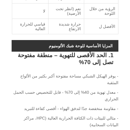
الرؤية من خلال
نعم (انظر تحت
لا
اللوحة
الأرضية)
حرارة شديدة
قياسي للحرارة
الأفضل ل
الارتفاع
العالية
المزايا الأساسية للوحة شبك الألومنيوم
1. الحد الأقصى للتهوية – منطقة مفتوحة
تصل إلى 70%
- يوفر الهيكل الشبكي مساحة مفتوحة أكبر بكثير من الألواح
المثقبة
- معدل تهوية من 40% إلى 70% - قابل للتخصيص حسب الحمل
الحراري
- مقاومة منخفضة جدًا لتدفق الهواء - أقصى كفاءة للتبريد
- مثالي للبيئات ذات الكثافة الحرارية العالية (HPC، مراكز
البيانات السحابية)