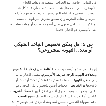
في النهاية - خاصة عند الحواف المقطوعة ونقاط اللحام.
الألومنيوم ليس لديه مثل هذا الضعف. تعد مقاومة التآكل هذه
السبب الرئيسي وراء قيام المهندسين بتحديد الألومنيوم لأبراج
التبريد والبيئات البحرية وأي تطبيق يتعرض للرطوبة. بالنسبة
لمراكز البيانات التي تحتوي على أنظمة ترطيب أو مواقع ساحلية،
يعد الألومنيوم هو الخيار الأفضل.
س 5: هل يمكن تخصيص التباعد الشبكي
أو معدل التهوية لمشروعي؟
إجابة:
نعم. يدعم أرضية Huahong
كثافة صريف قابلة للتخصيص
ومعدلات التهوية
ل
لوحة صريف الألومنيوم
. تشمل الخيارات ما
يلي:
معدل التهوية
– مساحة مفتوحة 40% أو 50% أو 60% أو
70%.
تباعد الشريط
– فجوات أضيق للحصول على كثافة دعم
أعلى، وفجوات أوسع لتحقيق أقصى تدفق للهواء.
سمك الشريط
-
قياسي أو للخدمة الشاقة لزيادة سعة التحميل.
نسيج السطح
-
ناعم لسهولة التدحرج، مسنن لمقاومة الانزلاق. قم بتوفير CFM