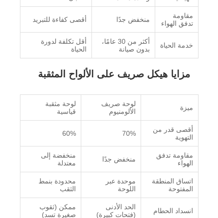
مقاومة
منخفض جدًا
أقصى كفاءة للتبريد
تدفق الهواء
أكثر من 30 عامًا،
أقل تكلفة لدورة
خدمة الحياة
بدون صيانة
الحياة
مزايا هيكل صريف على الألواح المثقبة
لوحة صريف
لوحة مثقبة
ميزة
الألومنيوم
قياسية
أقصى قدر من
60%
70%
التهوية
مقاومة تدفق
منخفضة إلى
منخفض جدًا
الهواء
معتدلة
اتساق المنطقة
موحدة عبر
محدودة بنمط
المفتوحة
اللوحة
الثقب
الحد الأدنى
ممكن (ثقوب
انسداد الحطام
(فتحات كبيرة)
صغيرة تسد)