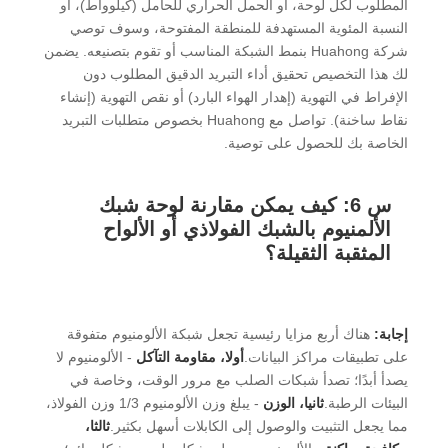
المطلوب لكل لوحة، أو الحمل الحراري للحامل (كيلوواط)، أو
النسبة المئوية المستهدفة للمنطقة المفتوحة، وسوف توصي
شركة Huahong بنمط الشبكة المناسب أو تقوم بتصنيعه. يضمن
لك هذا التخصيص تحقيق أداء التبريد الدقيق المطلوب دون
الإفراط في التهوية (إهدار الهواء البارد) أو نقص التهوية (إنشاء
نقاط ساخنة). تواصل مع Huahong بخصوص متطلبات التبريد
الخاصة بك للحصول على توصية.
س 6: كيف يمكن مقارنة لوحة شبك
الألمنيوم بالشبك الفولاذي أو الألواح
المثقبة الثقيلة؟
إجابة:
هناك أربع مزايا رئيسية تجعل شبكة الألومنيوم متفوقة
على تطبيقات مراكز البيانات.
أولا، مقاومة التآكل
- الألومنيوم لا
يصدأ أبدًا؛ تصدأ شبكات الصلب مع مرور الوقت، وخاصة في
البيئات الرطبة.
ثانيا، الوزن
- يبلغ وزن الألومنيوم 1/3 وزن الفولاذ،
مما يجعل التثبيت والوصول إلى الكابلات أسهل بكثير.
ثالثا،