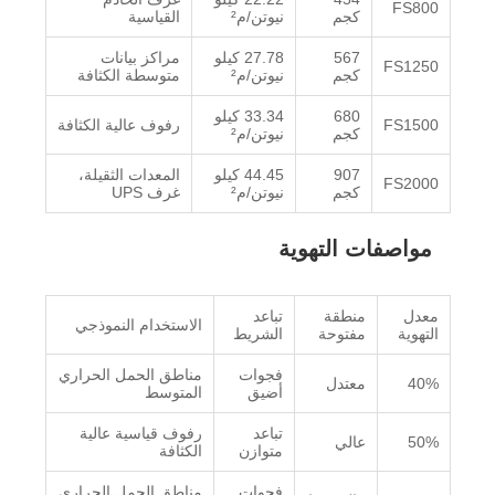
FS800
كجم
نيوتن/م²
القياسية
567
27.78 كيلو
مراكز بيانات
FS1250
كجم
نيوتن/م²
متوسطة الكثافة
680
33.34 كيلو
FS1500
رفوف عالية الكثافة
كجم
نيوتن/م²
907
44.45 كيلو
المعدات الثقيلة،
FS2000
كجم
نيوتن/م²
غرف UPS
مواصفات التهوية
معدل
منطقة
تباعد
الاستخدام النموذجي
التهوية
مفتوحة
الشريط
فجوات
مناطق الحمل الحراري
40%
معتدل
أضيق
المتوسط
تباعد
رفوف قياسية عالية
50%
عالي
متوازن
الكثافة
فجوات
مناطق الحمل الحراري