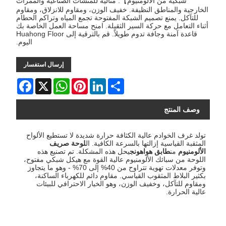
شبكية من الألومنيوم】. مثالية للمنشآت الصناعية والممرات
الخارجية والمناطق النظيفة. خفيف الوزن، ومقاوم للانزلاق، ومقاوم
للتآكل. يمنع تصميم الشبكة المفتوحة تجمع المياه وتراكم الحطام
أثناء التعامل مع حركة السير الثقيلة. امنح مساحة العمل الخاصة بك
قاعدة آمنة وجافة تدوم طويلاً. قم بالترقية إلى Huahong Floor
اليوم.
إرسال استفسار
Facebook
WhatsApp
X
Pinterest
LinkedIn
Share
وصف المنتج
تولد غرف الخوادم عالية الكثافة حرارة شديدة لا تستطيع الألواح
المثقبة القياسية إزالتها بالسرعة الكافية. ال
لوحة صريف
الألومنيوم
من
طابق هواهونج
يحل هذه المشكلة. تم تصنيع هذه
اللوحة من سبائك الألومنيوم عالية القوة مع هيكل شبكي مفتوح،
وتوفر معدلات تهوية تتراوح من 40% إلى 70% - وهو ما يتجاوز
بكثير البلاط المثقوب القياسي. مقاوم دائم للكهرباء الساكنة،
ومقاوم للتآكل، وخفيف الوزن، وهو الخيار الاحترافي للبيئات
عالية الحرارة.