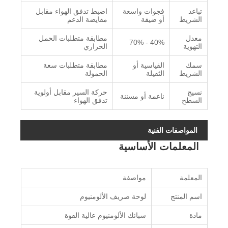
تباعد
فجوات واسعة
اضبط تدفق الهواء مقابل
الشريط
أو ضيقة
مقايضة الدعم
معدل
مطابقة متطلبات الحمل
40% - 70%
التهوية
الحراري
سمك
القياسية أو
مطابقة متطلبات سعة
الشريط
الثقيلة
الحمولة
نسيج
حركة السير مقابل أولوية
ناعمة أو مسننة
السطح
تدفق الهواء
المواصفات الفنية
المعلمات الأساسية
المعلمة
مواصفة
اسم المنتج
لوحة صريف الألومنيوم
مادة
سبائك الألومنيوم عالية القوة