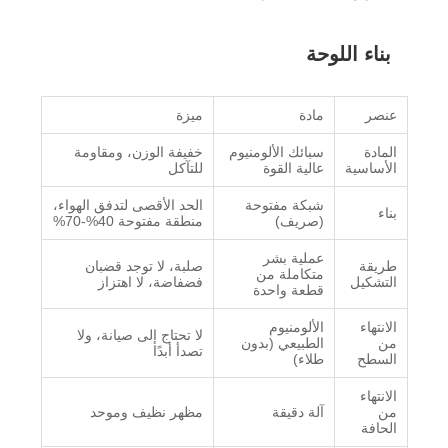
بناء اللوحة
عنصر
مادة
ميزة
المادة
سبائك الألومنيوم
خفيفة الوزن، ومقاومة
الأساسية
عالية القوة
للتآكل
شبكة مفتوحة
الحد الأقصى لتدفق الهواء،
بناء
(صريف)
منطقة مفتوحة 40%-70%
عملية بشر
طريقة
صلبة، لا توجد قضبان
متكاملة من
التشكيل
فضفاضة، لا اهتزاز
قطعة واحدة
الانتهاء
الألومنيوم
لا تحتاج إلى صيانة، ولا
من
الطبيعي (بدون
تصدأ أبدًا
السطح
طلاء)
الانتهاء
من
آلة دقيقة
مظهر نظيف وموحد
الحافة