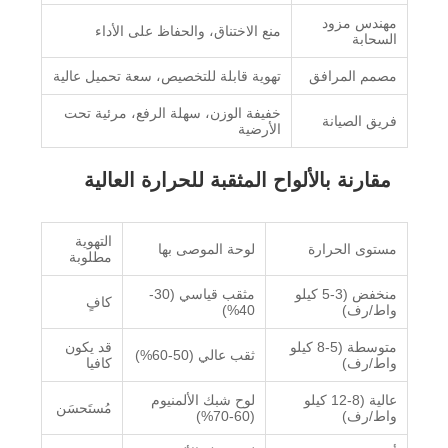
مهندس مزود
منع الاختناق، والحفاظ على الأداء
السحابة
مصمم المرافق
تهوية قابلة للتخصيص، سعة تحميل عالية
خفيفة الوزن، سهلة الرفع، مرئية تحت
فريق الصيانة
الأرضية
مقارنة بالألواح المثقبة للحرارة العالية
التهوية
مستوى الحرارة
لوحة الموصى بها
مطلوبة
منخفض (3-5 كيلو
مثقب قياسي (30-
كافٍ
واط/رف)
40%)
متوسطة (5-8 كيلو
قد يكون
ثقب عالي (50-60%)
واط/رف)
كافيا
عالية (8-12 كيلو
لوح شبك الألمنيوم
مُستَحسَن
واط/رف)
(60-70%)