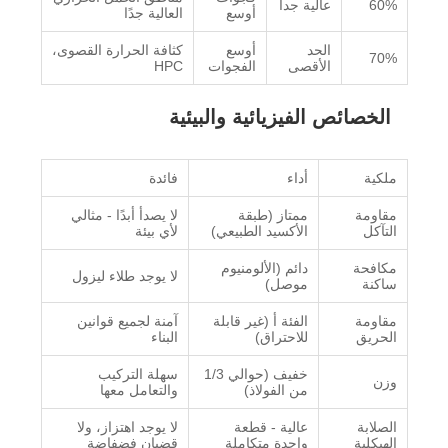
60%
عالية جدا
أوسع
العالية جدًا
الحد
أوسع
كثافة الحرارة القصوى،
70%
الأقصى
الفجوات
HPC
الخصائص الفيزيائية والبيئية
ملكية
أداء
فائدة
مقاومة
ممتاز (طبقة
لا يصدأ أبدًا - مثالي
التآكل
الأكسيد الطبيعي)
لأي بيئة
مكافحة
دائم (الألومنيوم
لا يوجد طلاء ليزول
ساكنة
موصل)
مقاومة
الفئة أ (غير قابلة
آمنة لجميع قوانين
الحريق
للاحتراق)
البناء
خفيف (حوالي 1/3
سهلة التركيب
وزن
من الفولاذ)
والتعامل معها
الصلابة
عالية - قطعة
لا يوجد اهتزاز، ولا
الهيكلية
واحدة متكاملة
قضبان فضفاضة