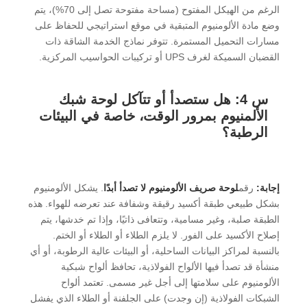
الرغم من الهيكل المفتوح (مساحة مفتوحة تصل إلى 70%)، يتم
وضع مادة الألومنيوم المتبقية في موقع استراتيجي للحفاظ على
مسارات التحميل المستمرة. تتوفر نماذج الخدمة الشاقة ذات
القضبان السميكة لغرف UPS أو تركيبات الحواسيب المركزية.
س 4: هل ستصدأ أو تتآكل لوحة شبك
الألمنيوم بمرور الوقت، خاصة في البيئات
الرطبة؟
إجابة:
رقم
لوحة صريف الألومنيوم
لا تصدأ أبدًا
. يشكل الألومنيوم
بشكل طبيعي طبقة أكسيد رقيقة وشفافة عند تعرضه للهواء. هذه
الطبقة صلبة، وغير مسامية، وتتعافى ذاتيًا، وإذا تم خدشها، يتم
إصلاح الأكسيد على الفور. لا يلزم الطلاء أو الطلاء أو الختم.
بالنسبة لمراكز البيانات الساحلية، أو البيئات عالية الرطوبة، أو أي
منشأة قد تصدأ فيها الألواح الفولاذية، تحافظ ألواح شبكية
الألومنيوم على سلامتها إلى أجل غير مسمى. تعتمد ألواح
الشبكات الفولاذية (إن وجدت) على الجلفنة أو الطلاء الذي يفشل