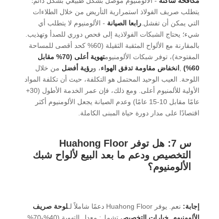
مكافحة ساكنة
- الألومنيوم موصل بشكل طبيعي بشكل دائم؛
يتطلب صريف الفولاذ استمرارية التأريض من خلال الطلاءات
التي يمكن أن تفشل.
رابعا الصيانة
- الألومنيوم لا يتطلب أي
شيء؛ يحتاج الشبكات الفولاذية إلى فحص دوري للصدأ وتهذيب.
بالمقارنة مع الألواح المثقبة الثقيلة (60% كحد أقصى للمساحة
المفتوحة)، توفر شبكات الألومنيوم
تهوية أعلى (70% مقابل
60%)
,
انخفاض مقاومة تدفق الهواء
، و
رؤية أفضل
من خلال
اللوحة. العيب الوحيد المحتمل هو التكلفة، حيث أن تكلفة المواد
الأولية للألمنيوم أعلى. ومع ذلك، فإن عمر الخدمة الأطول (30+
عامًا مقابل 10-15 عامًا) وعدم الصيانة يجعل الألومنيوم أكثر
اقتصادًا على مدار دورة حياة المبنى الكاملة.
س 7: هل توفر Huahong Floor
التخصيص ودعم ما بعد البيع لألواح شبك
الألومنيوم؟
إجابة:
نعم. يوفر Huahong Floor دعمًا شاملاً لـ
لوحة صريف
الألومنيوم
.
خيارات التخصيص
تشمل: معدل التهوية (40%-70%