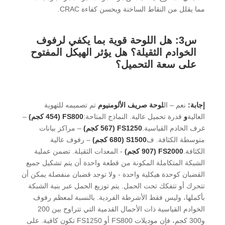
مما يقلل من النقاط الساخنة ويحسن كفاءة CRAC.
س3: هل اللوحة قوية بما يكفي لرفوف
الخوادم الثقيلة؟ هل يؤثر الهيكل المفتوح
على سعة التحميل؟
إجابة:
نعم – ال
لوحة صريف الألومنيوم
تم تصميمه للتهوية
العالية
و
قدرة تحميل عالية. النماذج المتاحة:
FS800 (454 كجم)
–
غرف الخادم القياسية.
FS1250 (567 كجم)
– مراكز بيانات
متوسطة الكثافة. ف
S1500 (680 كجم)
– رفوف عالية
الكثافة.
FS2000 (907 كجم)
- المعدات الثقيلة. تضمن عملية
الشبكة المتكاملة المكونة من قطعة واحدة أن يتم تشكيل جميع
القضبان كوحدة هيكلية واحدة - ولا توجد قضبان منفصلة يمكن أن
تتحرك أو تتفكك تحت الحمل. يتم توزيع الحمل عبر بنية الشبكة
بأكملها، وليس فقط الأشرطة الفردية. بالنسبة لمعظم رفوف
الخوادم القياسية ذات الأحمال القدمية التي تتراوح بين 200
و300 كجم، فإن موديلات FS800 أو FS1250 تكون كافية. على