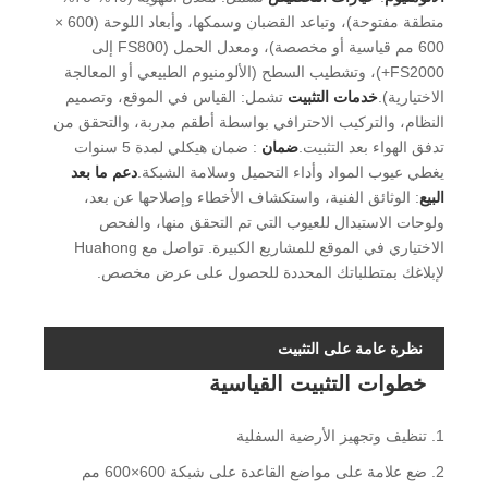
منطقة مفتوحة)، وتباعد القضبان وسمكها، وأبعاد اللوحة (600 ×
600 مم قياسية أو مخصصة)، ومعدل الحمل (FS800 إلى
FS2000+)، وتشطيب السطح (الألومنيوم الطبيعي أو المعالجة
الاختيارية).
خدمات التثبيت
تشمل: القياس في الموقع، وتصميم
النظام، والتركيب الاحترافي بواسطة أطقم مدربة، والتحقق من
تدفق الهواء بعد التثبيت.
ضمان
: ضمان هيكلي لمدة 5 سنوات
يغطي عيوب المواد وأداء التحميل وسلامة الشبكة.
دعم ما بعد
البيع
: الوثائق الفنية، واستكشاف الأخطاء وإصلاحها عن بعد،
ولوحات الاستبدال للعيوب التي تم التحقق منها، والفحص
الاختياري في الموقع للمشاريع الكبيرة. تواصل مع Huahong
لإبلاغك بمتطلباتك المحددة للحصول على عرض مخصص.
نظرة عامة على التثبيت
خطوات التثبيت القياسية
1. تنظيف وتجهيز الأرضية السفلية
2. ضع علامة على مواضع القاعدة على شبكة 600×600 مم