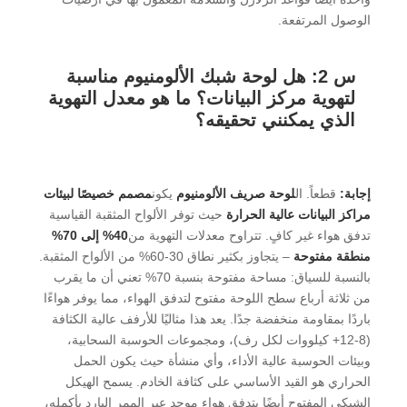
الوصول المرتفعة.
س 2: هل لوحة شبك الألومنيوم مناسبة
لتهوية مركز البيانات؟ ما هو معدل التهوية
الذي يمكنني تحقيقه؟
إجابة:
قطعاً. ال
لوحة صريف الألومنيوم
يكون
مصمم خصيصًا لبيئات
مراكز البيانات عالية الحرارة
حيث توفر الألواح المثقبة القياسية
تدفق هواء غير كافٍ. تتراوح معدلات التهوية من
40% إلى 70%
منطقة مفتوحة
– يتجاوز بكثير نطاق 30-60% من الألواح المثقبة.
بالنسبة للسياق: مساحة مفتوحة بنسبة 70% تعني أن ما يقرب
من ثلاثة أرباع سطح اللوحة مفتوح لتدفق الهواء، مما يوفر هواءًا
باردًا بمقاومة منخفضة جدًا. يعد هذا مثاليًا للأرفف عالية الكثافة
(8-12+ كيلووات لكل رف)، ومجموعات الحوسبة السحابية،
وبيئات الحوسبة عالية الأداء، وأي منشأة حيث يكون الحمل
الحراري هو القيد الأساسي على كثافة الخادم. يسمح الهيكل
الشبكي المفتوح أيضًا بتدفق هواء موحد عبر الممر البارد بأكمله،