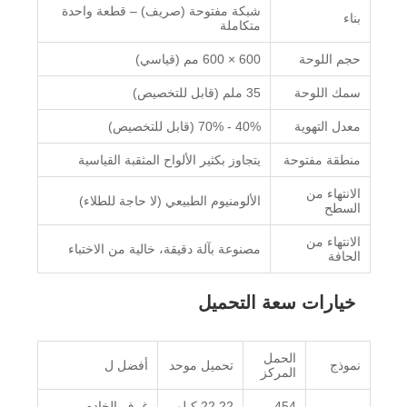
شبكة مفتوحة (صريف) – قطعة واحدة
بناء
متكاملة
حجم اللوحة
600 × 600 مم (قياسي)
سمك اللوحة
35 ملم (قابل للتخصيص)
معدل التهوية
40% - 70% (قابل للتخصيص)
منطقة مفتوحة
يتجاوز بكثير الألواح المثقبة القياسية
الانتهاء من
الألومنيوم الطبيعي (لا حاجة للطلاء)
السطح
الانتهاء من
مصنوعة بآلة دقيقة، خالية من الاختباء
الحافة
خيارات سعة التحميل
الحمل
نموذج
تحميل موحد
أفضل ل
المركز
454
22.22 كيلو
غرف الخادم