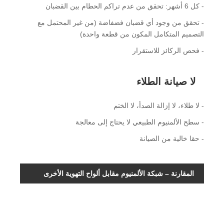
- كل 6 أشهر: تحقق من عدم تراكم الحطام بين القضبان
- تحقق من وجود أي قضبان فضفاضة (من غير المحتمل مع
التصميم المتكامل المكون من قطعة واحدة)
- فحص الركائز للاستقرار
لا صيانة الطلاء
- لا طلاء، لا إزالة الصدأ، لا الختم
- سطح الألمنيوم الطبيعي لا يحتاج إلى معالجة
- حقا خالية من الصيانة
المقارنة – شبكة الألمنيوم مقابل ألواح التهوية الأخرى
لوحة
الألومنيوم
الصلب
ميزة
صريف
مثقب
مثقب
الألومنيوم
أقصى
قدر من
70%
60%
60%