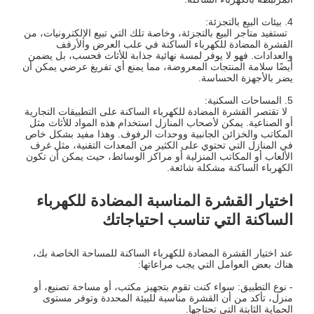
4. بيئات البيع بالتجزئة:
تستفيد متاجر البيع بالتجزئة، وخاصة تلك التي تبيع الإلكترونيات، من
القشرة المضادة للكهرباء الساكنة في علب العرض والأرفف
والعدادات. فهو لا يوفر لمسة نهائية جذابة للأثاث فحسب، بل يضمن
أيضًا سلامة المنتجات المعروضة، مما يمنع أي تفريغ عرضي يمكن أن
يضر بالأجهزة الحساسة.
5. المساحات السكنية:
لا تقتصر القشرة المضادة للكهرباء الساكنة على التطبيقات التجارية
أو الصناعية. يمكن لأصحاب المنازل استخدام هذه المواد للأثاث مثل
المكاتب والخزائن الجانبية ووحدات الرفوف. وهذا مفيد بشكل خاص
في المنازل التي تحتوي على الكثير من المعدات التقنية، مثل غرف
الألعاب أو المكاتب المنزلية أو مراكز الوسائط، حيث يمكن أن تكون
الكهرباء الساكنة مشكلة شائعة.
اختيار القشرة المناسبة المضادة للكهرباء
الساكنة التي تناسب احتياجاتك
عند اختيار القشرة المضادة للكهرباء الساكنة للمساحة الخاصة بك،
هناك بعض العوامل التي يجب مراعاتها:
- نوع التطبيق: سواء كنت تقوم بتجهيز مكتب، أو مساحة تصنيع، أو
منزل، تأكد من أن القشرة مناسبة للبيئة المحددة وتوفر مستوى
الحماية الثابتة التي تحتاجها.