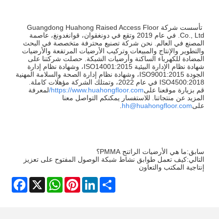
تأسست شركة Guangdong Huahong Raised Access Floor
Co., Ltd. في عام 2019 وتقع في دونغقوان، قوانغدونغ، عاصمة
المصنع في العالم. نحن شركة تصنيع محترفة متخصصة في البحث
والتطوير والإنتاج والمبيعات وتركيب الأرضيات المرتفعة والأرضيات
المضادة للكهرباء الساكنة وأرضيات الشبكة. حصلت شركتنا على
شهادة نظام الإدارة البيئية ISO14001:2015، وشهادة نظام إدارة
الجودة ISO9001:2015، وشهادة نظام إدارة الصحة والسلامة المهنية
ISO4500:2018 في عام 2022، وتمتلك الشركة مؤهلات كاملة.
قم بزيارة موقعنا على
https://www.huahongfloor.com/
لمعرفة
المزيد عن منتجاتنا. للاستفسار يمكنكم التواصل معنا
على
hh@huahongfloor.com
.
سابق:
ما هي الأرضيات الراتنج PMMA؟
التالي:
كيف تعمل طوابق نشاط شبكة الوصول المفتوح على تعزيز
إنتاجية المكتب والتعاون
Facebook
WhatsApp
X
Pinterest
LinkedIn
Share