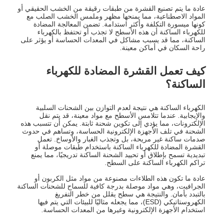
عادة ما يتم تصنيع القشرة من طبقات رقيقة من الخشب الحقيقي أو
المواد الاصطناعية، مما يمنحها مظهر وملمس الخشب الصلب مع
كونها ميسورة التكلفة وأكثر استدامة. تضمن المعالجة المضادة
للكهرباء الساكنة أن هذه الأسطح لا تجذب أو تحتفظ بالكهرباء
الساكنة، مما قد يسبب مشاكل في المعدات الحساسة أو يؤثر على
راحة السكان في أماكن معينة.
كيف تعمل القشرة المضادة للكهرباء
الساكنة؟
الكهرباء الساكنة هي نتيجة لعدم التوازن بين الشحنات السلبية
والإيجابية. عندما تتلامس الأسطح مع مواد معينة، قد يتم نقل
الإلكترونات، مما يؤدي إلى تكوين شحنة ثابتة. يمكن أن تتسبب هذه
الشحنة في تلف الأجهزة الإلكترونية الحساسة، وتساهم في حدوث
صدمات ساكنة غير مريحة، بل وتجذب الغبار والأوساخ. تعمل
القشرة المضادة للكهرباء الساكنة باستخدام طبقات موصلة أو
تبديدية تسمح بإطلاق أو تحييد الشحنة الساكنة تدريجيًا، مما يمنع
تراكم الكهرباء الساكنة على السطح.
عادة ما تكون هذه الطلاءات مصنوعة من مواد مثل الكربون أو
الجرافيت، وهي مواد موصلة بدرجة كافية للسماح للشحنات الساكنة
بالتبدد بأمان. والنتيجة هي سطح يقلل من خطر التفريغ
الكهروستاتيكي (ESD)، مما يجعله مثاليًا للبيئات التي يتم فيها
استخدام الأجهزة الإلكترونية وغيرها من المعدات الحساسة.