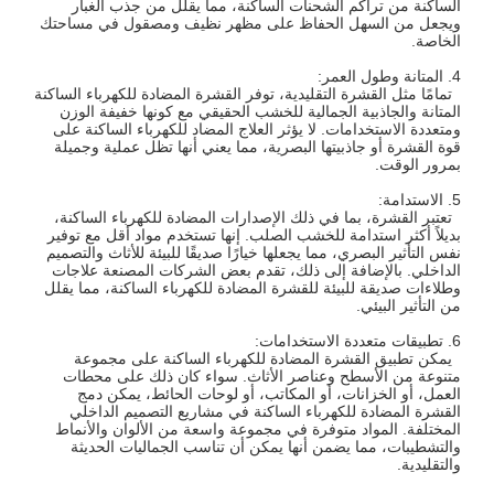
الساكنة من تراكم الشحنات الساكنة، مما يقلل من جذب الغبار
ويجعل من السهل الحفاظ على مظهر نظيف ومصقول في مساحتك
الخاصة.
4. المتانة وطول العمر:
تمامًا مثل القشرة التقليدية، توفر القشرة المضادة للكهرباء الساكنة
المتانة والجاذبية الجمالية للخشب الحقيقي مع كونها خفيفة الوزن
ومتعددة الاستخدامات. لا يؤثر العلاج المضاد للكهرباء الساكنة على
قوة القشرة أو جاذبيتها البصرية، مما يعني أنها تظل عملية وجميلة
بمرور الوقت.
5. الاستدامة:
تعتبر القشرة، بما في ذلك الإصدارات المضادة للكهرباء الساكنة،
بديلاً أكثر استدامة للخشب الصلب. إنها تستخدم مواد أقل مع توفير
نفس التأثير البصري، مما يجعلها خيارًا صديقًا للبيئة للأثاث والتصميم
الداخلي. بالإضافة إلى ذلك، تقدم بعض الشركات المصنعة علاجات
وطلاءات صديقة للبيئة للقشرة المضادة للكهرباء الساكنة، مما يقلل
من التأثير البيئي.
6. تطبيقات متعددة الاستخدامات:
يمكن تطبيق القشرة المضادة للكهرباء الساكنة على مجموعة
متنوعة من الأسطح وعناصر الأثاث. سواء كان ذلك على محطات
العمل، أو الخزانات، أو المكاتب، أو لوحات الحائط، يمكن دمج
القشرة المضادة للكهرباء الساكنة في مشاريع التصميم الداخلي
المختلفة. المواد متوفرة في مجموعة واسعة من الألوان والأنماط
والتشطيبات، مما يضمن أنها يمكن أن تناسب الجماليات الحديثة
والتقليدية.