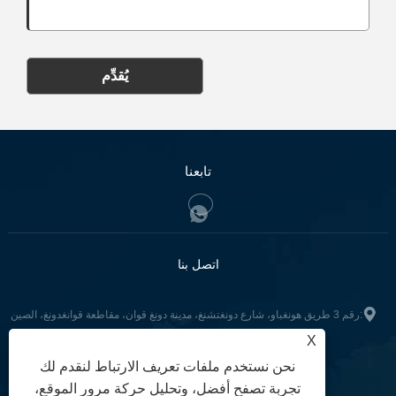
يُقدِّم
تابعنا
اتصل بنا
:رقم 3 طريق هونغباو، شارع دونغتشنغ، مدينة دونغ قوان، مقاطعة قوانغدونغ، الصين
X
+86-18898711810
هاتف:
نحن نستخدم ملفات تعريف الارتباط لنقدم لك
hh@huahongfloor.com
:
تجربة تصفح أفضل، وتحليل حركة مرور الموقع،