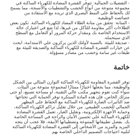
- التفضيلات الجمالية: تتوفر القشرة المضادة للكهرباء الساكنة في
مجموعة متنوعة من أنواع الخشب والتشطيبات والأنسجة، مما يسمح
لك بالحفاظ على النمط البصري الذي تريده مع الاستفادة من
خصائصه الوظيفية.
- المتانة: تحقق من متانة الطلاء المضاد للكهرباء الساكنة. تكون بعض
الطلاءات أكثر مقاومة للتآكل من غيرها، لذا ضع في اعتبارك حالة
الاستخدام الخاصة بك ومقدار حركة المرور أو التعامل مع السطح
الذي سيتحمله.
- صديقة للبيئة: بالنسبة لأولئك الذين يركزون على الاستدامة، ابحث
عن خيارات القشرة المضادة للكهرباء الساكنة والصديقة للبيئة مع
طبقات غير سامة وخشب من مصادر مسؤولة.
خاتمة
توفر القشرة المقاومة للكهرباء الساكنة التوازن المثالي بين الشكل
والوظيفة، مما يجعلها اختيارًا ممتازًا لمجموعة متنوعة من البيئات.
سواء كنت تقوم بتجهيز مكتب عالي التقنية، أو مساحة تصنيع، أو حتى
منزلك الخاص، فإن هذه المادة المبتكرة توفر الحماية التي تحتاجها
ضد التأثيرات الضارة للكهرباء الساكنة مع الحفاظ على المظهر
الجمالي للخشب الطبيعي. من خلال تقليل تراكم الكهرباء الساكنة،
وحماية الأجهزة الإلكترونية، وتقليل الغبار، تعمل القشرة المضادة
للكهرباء الساكنة على تحسين الأمان والراحة في المساحة الخاصة
بك. بفضل تطبيقاتها المتنوعة وتشطيباتها الأنيقة، فلا عجب أن يتجه
المزيد والمزيد من الأشخاص إلى القشرة المضادة للكهرباء الساكنة
لتلبية احتياجات التصميم الداخلي الخاصة بهم.