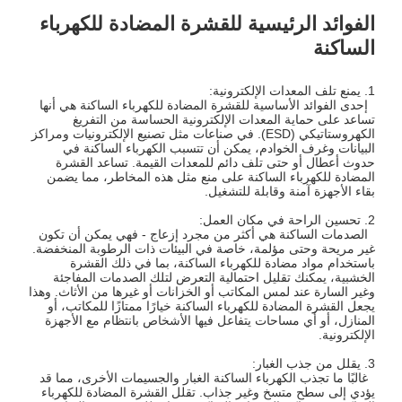
الفوائد الرئيسية للقشرة المضادة للكهرباء
الساكنة
1. يمنع تلف المعدات الإلكترونية:
إحدى الفوائد الأساسية للقشرة المضادة للكهرباء الساكنة هي أنها
تساعد على حماية المعدات الإلكترونية الحساسة من التفريغ
الكهروستاتيكي (ESD). في صناعات مثل تصنيع الإلكترونيات ومراكز
البيانات وغرف الخوادم، يمكن أن تتسبب الكهرباء الساكنة في
حدوث أعطال أو حتى تلف دائم للمعدات القيمة. تساعد القشرة
المضادة للكهرباء الساكنة على منع مثل هذه المخاطر، مما يضمن
بقاء الأجهزة آمنة وقابلة للتشغيل.
2. تحسين الراحة في مكان العمل:
الصدمات الساكنة هي أكثر من مجرد إزعاج - فهي يمكن أن تكون
غير مريحة وحتى مؤلمة، خاصة في البيئات ذات الرطوبة المنخفضة.
باستخدام مواد مضادة للكهرباء الساكنة، بما في ذلك القشرة
الخشبية، يمكنك تقليل احتمالية التعرض لتلك الصدمات المفاجئة
وغير السارة عند لمس المكاتب أو الخزانات أو غيرها من الأثاث. وهذا
يجعل القشرة المضادة للكهرباء الساكنة خيارًا ممتازًا للمكاتب، أو
المنازل، أو أي مساحات يتفاعل فيها الأشخاص بانتظام مع الأجهزة
الإلكترونية.
3. يقلل من جذب الغبار:
غالبًا ما تجذب الكهرباء الساكنة الغبار والجسيمات الأخرى، مما قد
يؤدي إلى سطح متسخ وغير جذاب. تقلل القشرة المضادة للكهرباء