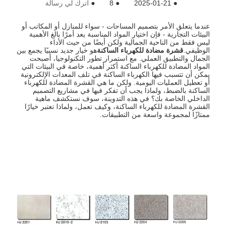
●
2025-01-21
●
8
●
اترك لي رسالة
عندما يتعلق الأمر بتصميم المساحات - سواء للمنازل أو المكاتب أو
البيئات التجارية - فإن اختيار المواد المناسبة يعد أمرًا بالغ الأهمية
ليس فقط من الناحية الجمالية ولكن أيضًا من حيث الأداء
الوظيفي.
قشرة مضادة للكهرباء الساكنة
هو خيار جديد نسبيًا يجمع بين
الجمال والتطبيق العملي. مع استمرار تطور التكنولوجيا، أصبحت
المواد المضادة للكهرباء الساكنة أكثر أهمية، خاصة في البيئات التي
يمكن أن تتسبب فيها الكهرباء الساكنة في تلف المعدات الإلكترونية
أو تعطيل العمليات اليومية. ولكن ما هي القشرة المضادة للكهرباء
الساكنة بالضبط، ولماذا يجب أن تفكر فيها في مشاريع التصميم
الداخلي الخاصة بك؟ في هذه التدوينة، سوف نستكشف ماهية
القشرة المضادة للكهرباء الساكنة، وكيف تعمل، ولماذا تعتبر خيارًا
ممتازًا لمجموعة واسعة من التطبيقات.