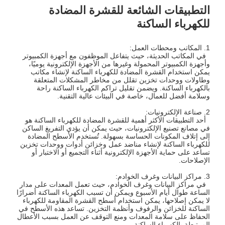
التطبيقات الشائعة للقشرة المضادة
للكهرباء الساكنة
1. المكاتب ومحطات العمل:
في المكاتب الحديثة، حيث يتفاعل الموظفون مع أجهزة الكمبيوتر
وأجهزة الكمبيوتر المحمولة وغيرها من الأجهزة الإلكترونية يوميًا،
يمكن استخدام القشرة المضادة للكهرباء الساكنة لإنشاء مكاتب
وطاولات ووحدات تخزين تقلل من مخاطر المشكلات المتعلقة
بالكهرباء الساكنة. ويضمن تقليل تراكم الكهرباء الساكنة راحة
وسلامة أفضل للعمال، خاصة في البيئات عالية التقنية.
2. صناعة الإلكترونيات:
أحد التطبيقات الأكثر أهمية للقشرة المضادة للكهرباء الساكنة هو
في مصانع تصنيع الإلكترونيات، حيث يمكن أن يؤدي التفريغ الساكن
إلى إتلاف المكونات الحساسة بسهولة. تُستخدم الأسطح المضادة
للكهرباء الساكنة لإنشاء مناضد عمل وخزائن أدوات ووحدات تخزين
تساعد على حماية الأجهزة الإلكترونية أثناء التجميع أو الاختبار أو
الإصلاحات.
3. مراكز البيانات وغرف الخوادم:
في مراكز البيانات وغرف الخوادم، حيث تعمل المعدات على مدار
الساعة طوال أيام الأسبوع ويمكن أن تسبب الكهرباء الساكنة أضرارًا
لا يمكن إصلاحها، يمكن استخدام أسطح القشرة المقاومة للكهرباء
الساكنة للخزائن والرفوف وأنظمة التخزين. تساعد هذه الأسطح في
الحفاظ على سلامة المعدات ومنع التوقف عن العمل بسبب الأعطال
المرتبطة بالكهرباء الساكنة.