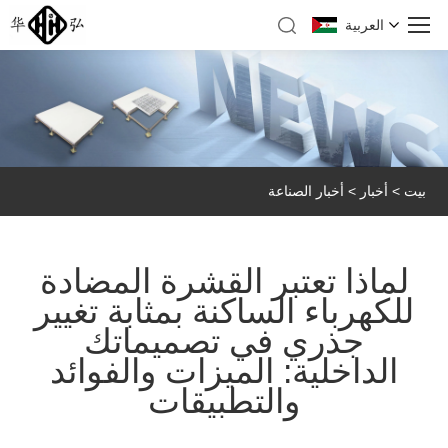
العربية
بيت
>
أخبار
>
أخبار الصناعة
لماذا تعتبر القشرة المضادة
للكهرباء الساكنة بمثابة تغيير
جذري في تصميماتك
الداخلية: الميزات والفوائد
والتطبيقات