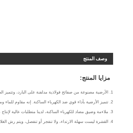
وصف المنتج
مزايا المنتج:
1. الأرضية مصنوعة من صفائح فولاذية مدلفنة على البارد، وتتميز الصفائح الفولاذية بقدرة تحمل عالية، وليونة جيدة ومقاومة قوية للتآكل؛
2. تتميز الأرضية بأداء قوي ضد الكهرباء الساكنة. إنه مقاوم للماء ومقاوم للحريق ومقاوم للتآكل. في الرطوبة والبيئة المختلفة، تتمتع الأرضية بثبات جيد؛
3. ملاءمة وضيق مضاد للكهرباء الساكنة، لدينا متطلبات عالية لإنتاج مضاد للكهرباء الساكنة لكل طابق، الربط السلس، التسطيح الجيد؛
4. القشرة ليست سهلة الارتداء، ولا تنفجر أو تنفصل، ويتم رش الغلاف الفولاذي كهربائيًا، والإضاءة جيدة، والتأثير الزخرفي قوي.