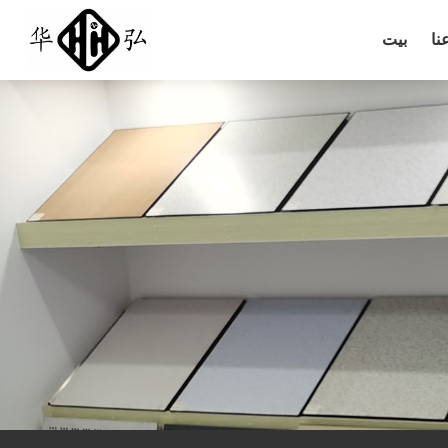
نا
بيت