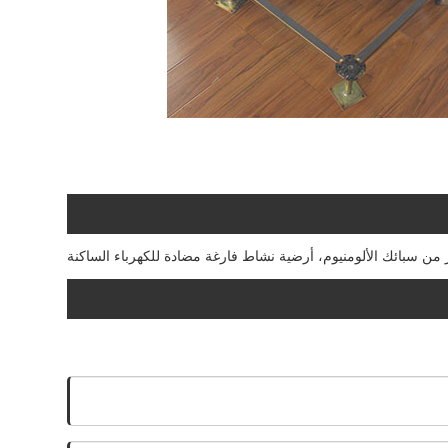
 من سبائك الألومنيوم، أرضية نشاط فارغة مضادة للكهرباء الساكنة