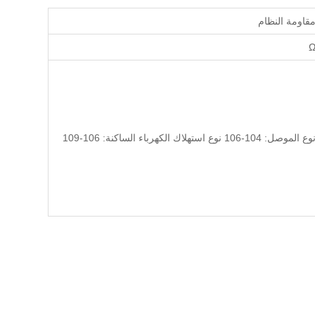
قاومة النظام
وع الموصل: 104-106 نوع استهلاك الكهرباء الساكنة: 106-109