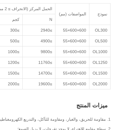
الحمل المركز (الانحراف ≥ 2 مم)
نموذج
المواصفات (مم)
N
كجم
≥300
≥2940
600×600×55
OL300
≥500
≥4900
600×600×55
OL500
≥1000
≥9800
600×600×55
OL1000
≥1200
≥11760
600×600×55
OL1250
≥1500
≥14700
600×600×55
OL1500
≥2000
≥19600
600×600×55
OL2000
ميزات المنتج
1. مقاومة للحريق، والغبار، ومقاومة للتآكل، والتدريع الكهرومغناطيسي.
2. سطح مقاوم للاهتراء، لا يوجد تقرحات، لا يزيل الصمغ؛