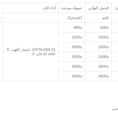
الحمل النهائي
حمولة موحدة
أداء النار
م
كجم
(كجم/م2)
Ω
≥800
≥600
≥1250
≥1000
≥2000
≥2000
ASTM E84-01: انتشار اللهب: 0
ن
كثافة الدخان: 0
≥2400
≥2400
≥3000
≥3000
≥4000
≥4000